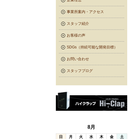
企業理念
事業所案内・アクセス
スタッフ紹介
お客様の声
SDGs（持続可能な開発目標）
お問い合わせ
スタッフブログ
8月
日
月
火
水
木
金
土