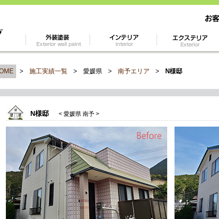
OME
>
施工実績一覧
>
愛媛県
>
南予エリア
>
N様邸
N様邸
< 愛媛県 南予 >