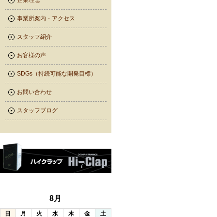
企業理念
事業所案内・アクセス
スタッフ紹介
お客様の声
SDGs（持続可能な開発目標）
お問い合わせ
スタッフブログ
8月
日
月
火
水
木
金
土