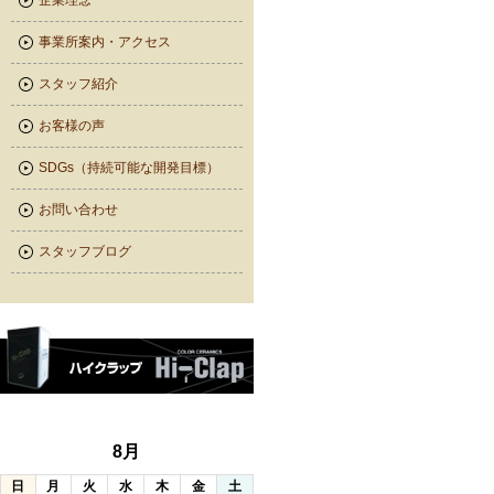
企業理念
事業所案内・アクセス
スタッフ紹介
お客様の声
SDGs（持続可能な開発目標）
お問い合わせ
スタッフブログ
8月
日
月
火
水
木
金
土