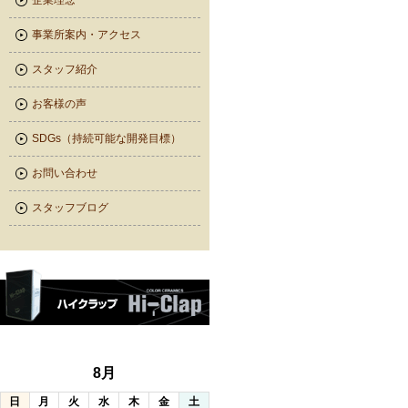
企業理念
事業所案内・アクセス
スタッフ紹介
お客様の声
SDGs（持続可能な開発目標）
お問い合わせ
スタッフブログ
8月
日
月
火
水
木
金
土