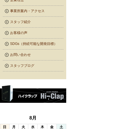
企業理念
事業所案内・アクセス
スタッフ紹介
お客様の声
SDGs（持続可能な開発目標）
お問い合わせ
スタッフブログ
8月
日
月
火
水
木
金
土