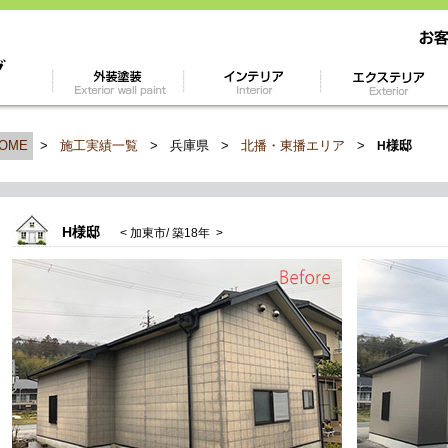
OME
>
施工実績一覧
>
兵庫県
>
北播・東播エリア
>
様邸
H
H様邸
< 加東市/ 築18年 >