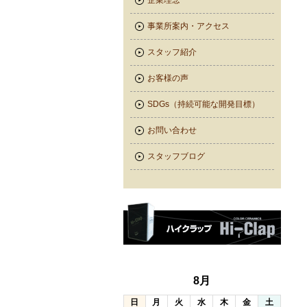
企業理念
事業所案内・アクセス
スタッフ紹介
お客様の声
SDGs（持続可能な開発目標）
お問い合わせ
スタッフブログ
8月
日
月
火
水
木
金
土