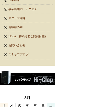
企業理念
事業所案内・アクセス
スタッフ紹介
お客様の声
SDGs（持続可能な開発目標）
お問い合わせ
スタッフブログ
8月
日
月
火
水
木
金
土