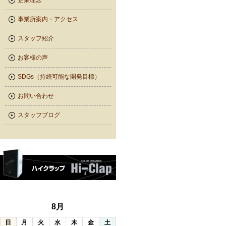
企業理念
事業所案内・アクセス
スタッフ紹介
お客様の声
SDGs（持続可能な開発目標）
お問い合わせ
スタッフブログ
8月
日
月
火
水
木
金
土