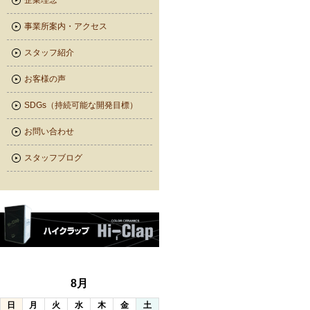
企業理念
事業所案内・アクセス
スタッフ紹介
お客様の声
SDGs（持続可能な開発目標）
お問い合わせ
スタッフブログ
8月
日
月
火
水
木
金
土