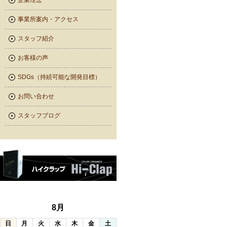
企業理念
事業所案内・アクセス
スタッフ紹介
お客様の声
SDGs（持続可能な開発目標）
お問い合わせ
スタッフブログ
8月
日
月
火
水
木
金
土