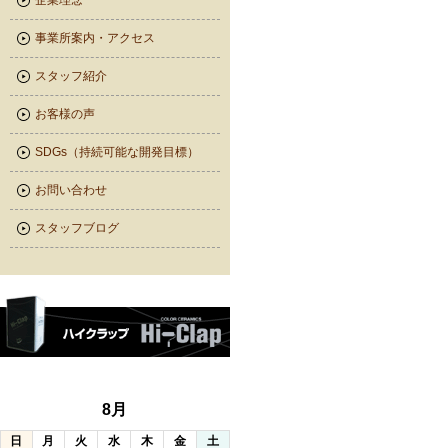
企業理念
事業所案内・アクセス
スタッフ紹介
お客様の声
SDGs（持続可能な開発目標）
お問い合わせ
スタッフブログ
8月
日
月
火
水
木
金
土