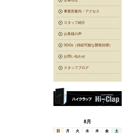
企業理念
事業所案内・アクセス
スタッフ紹介
お客様の声
SDGs（持続可能な開発目標）
お問い合わせ
スタッフブログ
8月
日
月
火
水
木
金
土