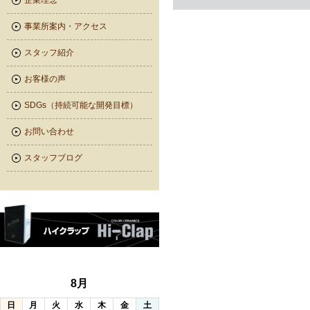
企業理念
事業所案内・アクセス
スタッフ紹介
お客様の声
SDGs（持続可能な開発目標）
お問い合わせ
スタッフブログ
8月
日
月
火
水
木
金
土