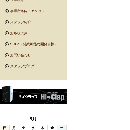
企業理念
事業所案内・アクセス
スタッフ紹介
お客様の声
SDGs（持続可能な開発目標）
お問い合わせ
スタッフブログ
8月
日
月
火
水
木
金
土