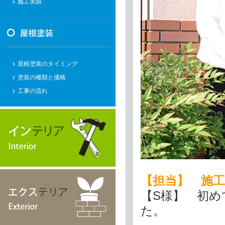
施工実績
屋根塗装のタイミング
塗装の種類と価格
工事の流れ
【担当】 施
【S様】 初
た。