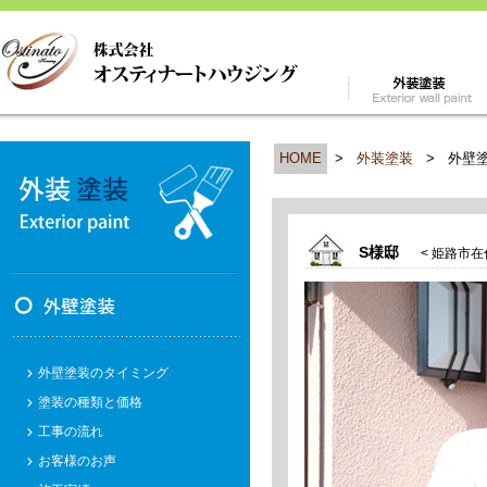
HOME
>
外装塗装
>
外壁
S様邸
< 姫路市在
外壁塗装のタイミング
塗装の種類と価格
工事の流れ
お客様のお声