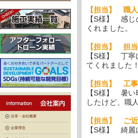
【担当】 職
【S様】 感
くれました。
【担当】 担
【S様】 丁
てくれました
【担当】 工
【S様】 暑
したけど、職
沿革・会社概要
【担当】 ご
企業理念
【S様】 綺