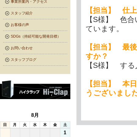
事業所案内・アクセス
【担当】 仕
スタッフ紹介
【S様】 色
お客様の声
ています。
SDGs（持続可能な開発目標）
【担当】 最
お問い合わせ
すか？
スタッフブログ
【S様】 す
【担当】 本
うございまし
8月
日
月
火
水
木
金
土
1