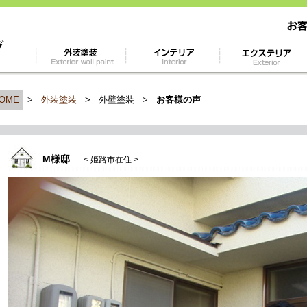
OME
>
外装塗装
>
外壁塗装
>
お客様の声
M様邸
< 姫路市在住 >