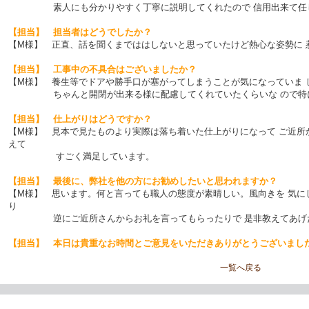
素人にも分かりやすく丁寧に説明してくれたので 信用出来て任し
【担当】 担当者はどうでしたか？
【M様】 正直、話を聞くまでははしないと思っていたけど熱心な姿勢に 
【担当】 工事中の不具合はございましたか？
【M様】 養生等でドアや勝手口が塞がってしまうことが気になっていま 
ちゃんと開閉が出来る様に配慮してくれていたくらいな ので特に
【担当】 仕上がりはどうですか？
【M様】 見本で見たものより実際は落ち着いた仕上がりになって ご近所
えて
すごく満足しています。
【担当】 最後に、弊社を他の方にお勧めしたいと思われますか？
【M様】 思います。何と言っても職人の態度が素晴しい。風向きを 気に
り
逆にご近所さんからお礼を言ってもらったりで 是非教えてあげた
【担当】 本日は貴重なお時間とご意見をいただきありがとうございまし
一覧へ戻る